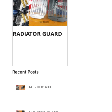
RADIATOR GUARD
TAIL-TIDY
SCRAMBLER 120
Recent Posts
TAIL-TIDY 400