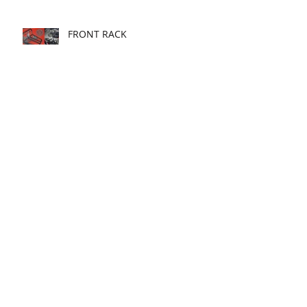
CRASH BAR V.1
FRONT RACK
HEAD LIGHT GUARD
UP FRONT FENDER