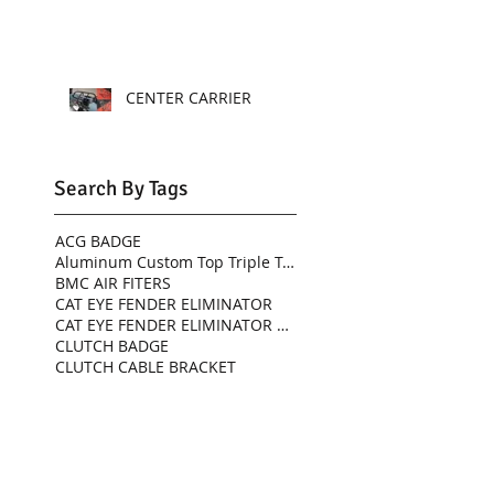
CENTER CARRIER
Search By Tags
ACG BADGE
Aluminum Custom Top Triple Tree
BMC AIR FITERS
CAT EYE FENDER ELIMINATOR
CAT EYE FENDER ELIMINATOR KIT
CLUTCH BADGE
CLUTCH CABLE BRACKET
DRESSER BARS
EFI CARB TOPS
FEK
FORK PROTECTORS
FRAME SLIDERS CRASH PROTECTOR
FRONT SPRING KIT FOR TRIUMPH STREET TWIN
Fluted Choke Knob
Front fender
GAUGE BRACKET