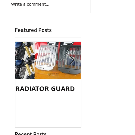
Write a comment...
Featured Posts
RADIATOR GUARD
TAIL-TIDY
SCRAMBLER 120
Recent Posts