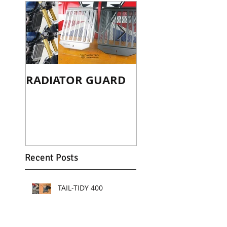
RADIATOR GUARD
TAIL-TIDY
SCRAMBLER 120
Recent Posts
TAIL-TIDY 400