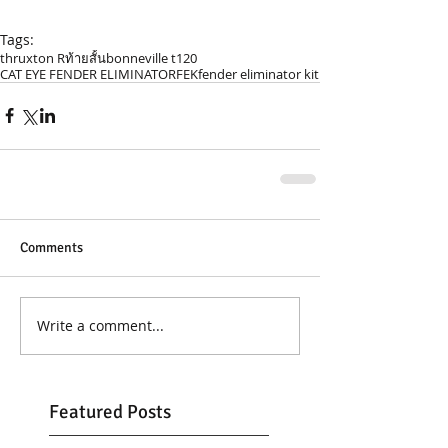
Tags:
thruxton R
ท้ายสั้น
bonneville t120
CAT EYE FENDER ELIMINATOR
FEK
fender eliminator kit
Comments
Write a comment...
Featured Posts