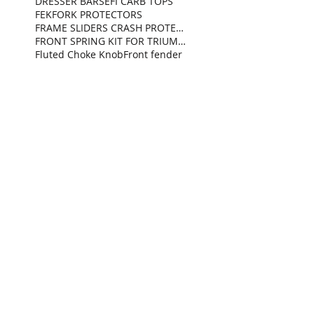
DRESSER BARS
EFI CARB TOPS
FEK
FORK PROTECTORS
FRAME SLIDERS CRASH PROTECTOR
FRONT SPRING KIT FOR TRIUMPH STREET TWIN
Fluted Choke Knob
Front fender
GAUGE BRACKET
HAZARD CIRCUIT KIT
Head Lights Ears Brackets
KEY RELOCATION BRACKET
KIT ELECTRICAL KIT REAR PLUG
LED TAIL LIGHT
LUCAS FENDER ELIMINATOR KIT
MOTO TRIO FORK PROTECTORS
Mirror Hole Caps
R9T
R9T CUSTOM SIDE COVER
REGULATOR
REGULATOR BRACKET
Retro Headlight Ears
RnineT
SEAT COWL SCREW SET
SEAT SCREWS
SIDE COVER SCREWS
SMOKE LENS
STAINLESS RETRO SPROCKET COVER
SWINGARM LICENSE PLATE BRACKET