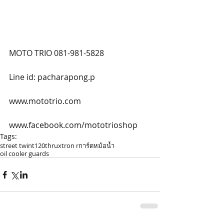
MOTO TRIO 081-981-5828
Line id: pacharapong.p
www.mototrio.com
www.facebook.com/mototrioshop
Tags:
street twin
t120
thruxtron r
การ์ดหม้อน้ำ
oil cooler guards