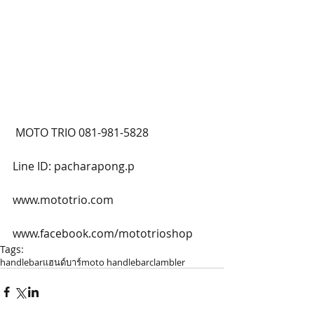
 MOTO TRIO 081-981-5828
Line ID: pacharapong.p
www.mototrio.com
www.facebook.com/mototrioshop
Tags:
handlebar
แฮนด์บาร์
moto handlebar
clambler