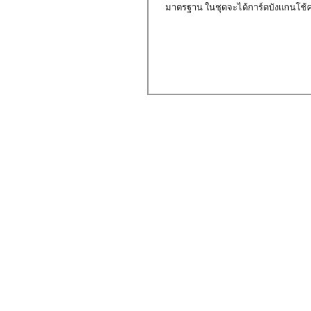
มาตรฐาน ในชุดจะได้การ์ดบังแกนโช้คห