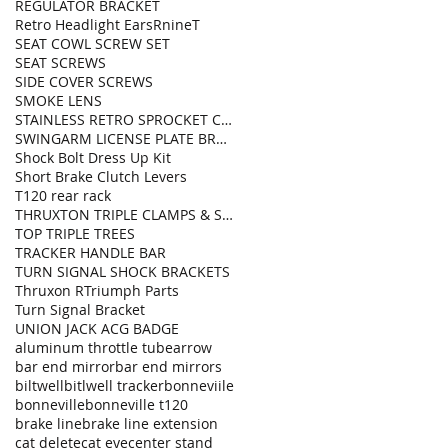
REGULATOR BRACKET
Retro Headlight Ears
RnineT
SEAT COWL SCREW SET
SEAT SCREWS
SIDE COVER SCREWS
SMOKE LENS
STAINLESS RETRO SPROCKET COVER
SWINGARM LICENSE PLATE BRACKET
Shock Bolt Dress Up Kit
Short Brake Clutch Levers
T120 rear rack
THRUXTON TRIPLE CLAMPS & SIGNAL LIGHT LAMP
TOP TRIPLE TREES
TRACKER HANDLE BAR
TURN SIGNAL SHOCK BRACKETS
Thruxon R
Triumph Parts
Turn Signal Bracket
UNION JACK ACG BADGE
aluminum throttle tube
arrow
bar end mirror
bar end mirrors
biltwell
bitlwell tracker
bonneviile
bonneville
bonneville t120
brake line
brake line extension
cat delete
cat eye
center stand