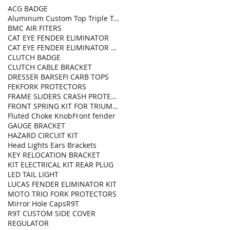
ACG BADGE
Aluminum Custom Top Triple Tree
BMC AIR FITERS
CAT EYE FENDER ELIMINATOR
CAT EYE FENDER ELIMINATOR KIT
CLUTCH BADGE
CLUTCH CABLE BRACKET
DRESSER BARS
EFI CARB TOPS
FEK
FORK PROTECTORS
FRAME SLIDERS CRASH PROTECTOR
FRONT SPRING KIT FOR TRIUMPH STREET TWIN
Fluted Choke Knob
Front fender
GAUGE BRACKET
HAZARD CIRCUIT KIT
Head Lights Ears Brackets
KEY RELOCATION BRACKET
KIT ELECTRICAL KIT REAR PLUG
LED TAIL LIGHT
LUCAS FENDER ELIMINATOR KIT
MOTO TRIO FORK PROTECTORS
Mirror Hole Caps
R9T
R9T CUSTOM SIDE COVER
REGULATOR