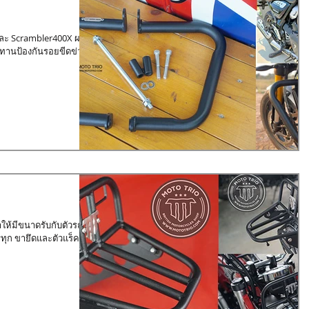
และ Scrambler400X ผลิต
นทานป้องกันรอยขีดข่วน
ห้มีขนาดรับกับตัวรถ
รทุก ขายึดและตัวแร็คผลิต