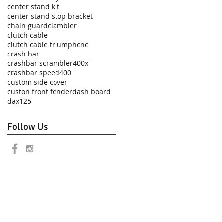
center stand kit
center stand stop bracket
chain guard
clambler
clutch cable
clutch cable triumph
cnc
crash bar
crashbar scrambler400x
crashbar speed400
custom side cover
custon front fender
dash board
dax125
Follow Us